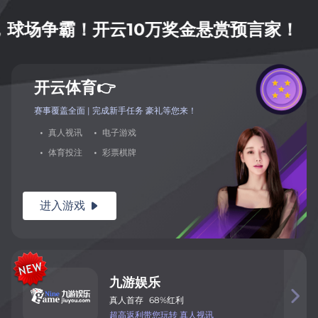
球
场
争
霸
！开
云
10
万
奖
金
悬
赏
预
言
家
！
开
云
体
育
👉️
赛
事
覆
盖
全
面
 | 完
成
新
手
任
务
 豪
礼
等
您
来
！
·
真
人
视
讯
·
电
子
游
戏
·
体
育
投
注
·
彩
票
棋
牌
进
入
游
戏

九
游
娱
乐

真
人
首
存
68%
红
利
超
高
返
利
带
您
玩
转
真
人
视
讯