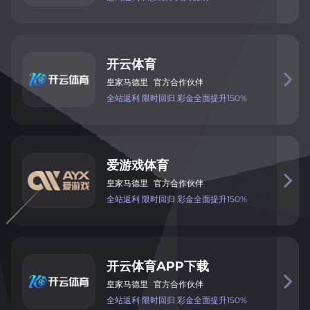
开
云
体
育

皇
家
马
德
里
官
方
合
作
伙
伴
全
站
返
利
限
时
回
归
彩
金
全
面
提
升
150%
爱
游
戏
体
育

皇
家
马
德
里
官
方
合
作
伙
伴
全
站
返
利
限
时
回
归
彩
金
全
面
提
升
150%
开
云
体
育
A
P
P
下
载

皇
家
马
德
里
官
方
合
作
伙
伴
全
站
返
利
限
时
回
归
彩
金
全
面
提
升
150%